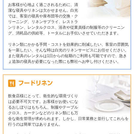
お客様が心地よく過ごされるために、清
潔な寝具やリネンは欠かせません。白光
では、客室の寝具や座布団等の交換・ク
リーニング、リネンサプライ、レストラ
ンリネン、レンタルクロス、浴衣や従業員様の制服等のクリーニン
グ、消耗品の供給等、トータルにお手伝いさせていただきます。
リネン類にかかる手間・コストを効果的に削減したい、客室の雰囲気
を一新したい、そんな時は白光のリネンサービスにお任せください。
また寝具のレンタルは1日からの短期のご利用も可能ですので、急き
ょ追加の寝具が必要になった際にも弊社へお申し付けください。
飲食店様にとって、衛生的な環境づくり
は必要不可欠です。お客様がお使いにな
るおしぼりはもちろん、制服やテーブル
クロス、カーテンなどのリネン類にも万
全な衛生管理が求められます。しかし、日常業務と並行してこれらを
行うのは簡単ではありません。