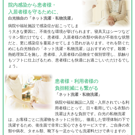
院内感染から患者様・
入居者様を守るために、
白光独自の「ネット洗濯・私物洗濯」
病院や福祉施設で感染症が起こってしま
う大きな要因に、不衛生な環境が挙げられます。寝具又はシーツなど
リネン類だけでなく、患者様、入居者様の衣類や病衣が不衛生な状態
だと、更に感染症を蔓延させてしまう恐れがあります。それを防ぐた
めにも白光独自の「ネット洗濯・私物洗濯」はおすすめです。殺菌・
熱処理加工を施し、患者様、入居者様の品物全て個別管理し、肌触り
もソフトに仕上げるため、患者様にも快適にお過ごしいただけるでし
ょう。
患者様・利用者様の
負担軽減にも繋がる
「ネット洗濯・私物洗濯」
病院や福祉施設に入院・入所されている利
用者様にとって、日々着用している衣類の
洗濯は大きな負担です。白光の私物洗濯
は、お客様ごとに洗濯物をネットに分別し、徹底した管理体制の下で
洗濯するため、衛生面で非常に安心できるサービスです。ご自身の衣
類や病衣、タオル類、靴下を一足からでも洗濯料だけで承りますの